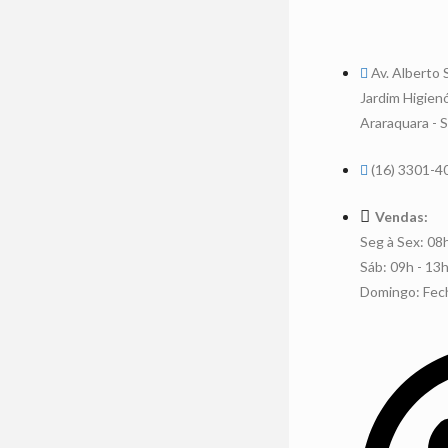
Av. Alberto
Jardim Higien
Araraquara - 
(16) 3301-4
Vendas:
Seg à Sex: 08
Sáb: 09h - 13
Domingo: Fec