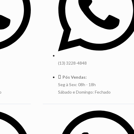
(13) 3228-4848
Pós Vendas:
Seg à Sex: 08h - 18h
o
Sábado e Domingo: Fechado