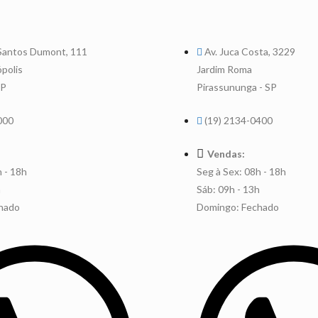
 Santos Dumont, 111
Av. Juca Costa, 3229
ópolis
Jardim Roma
SP
Pirassununga - SP
000
(19) 2134-0400
Vendas:
h - 18h
Seg à Sex: 08h - 18h
h
Sáb: 09h - 13h
hado
Domingo: Fechado