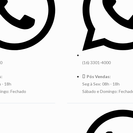
00
(16) 3301-4000
s:
Pós Vendas:
h - 18h
Seg à Sex: 08h - 18h
ingo: Fechado
Sábado e Domingo: Fechad