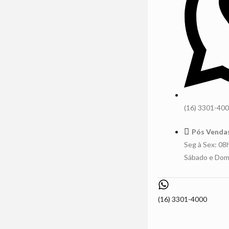
(16) 3301-40
Pós Venda
Seg à Sex: 08
Sábado e Dom
(16) 3301-4000