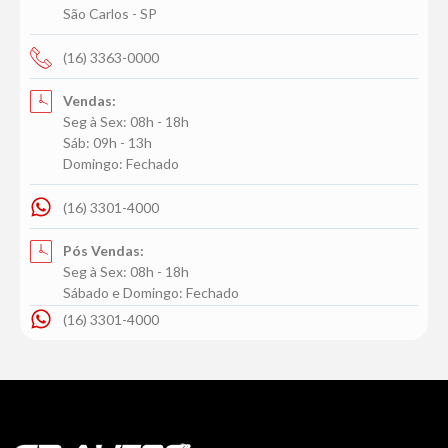
São Carlos - SP
(16) 3363-0000
Vendas:
Seg à Sex: 08h - 18h
Sáb: 09h - 13h
Domingo: Fechado
(16) 3301-4000
Pós Vendas:
Seg à Sex: 08h - 18h
Sábado e Domingo: Fechado
(16) 3301-4000