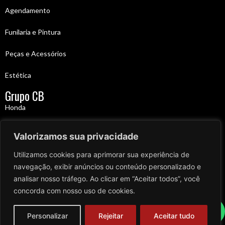
Agendamento
Funilaria e Pintura
Peças e Acessórios
Estética
Grupo CB
Honda
Acompanhe nas redes sociais
Valorizamos sua privacidade
Utilizamos cookies para aprimorar sua experiência de
Novidades, curiosidades e tudo para os fanáticos pelas marcas mais
navegação, exibir anúncios ou conteúdo personalizado e
incríveis.
analisar nosso tráfego. Ao clicar em “Aceitar todos”, você
concorda com nosso uso de cookies.
Desacelere. Seu bem maior é a vida
2025 © CB Autos - Todos os direitos reservados
Personalizar
Rejeitar
Aceitar tudo