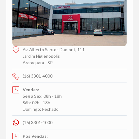
Av. Alberto Santos Dumont, 111
Jardim Higienópolis
Araraquara - SP
(16) 3301-4000
Vendas:
Seg à Sex: 08h - 18h
Sáb: 09h - 13h
Domingo: Fechado
(16) 3301-4000
Pós Vendas: