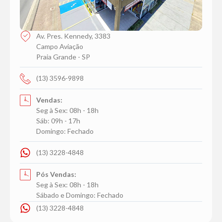
Av. Pres. Kennedy, 3383
Campo Aviação
Praia Grande - SP
(13) 3596-9898
Vendas:
Seg à Sex: 08h - 18h
Sáb: 09h - 17h
Domingo: Fechado
(13) 3228-4848
Pós Vendas:
Seg à Sex: 08h - 18h
Sábado e Domingo: Fechado
(13) 3228-4848