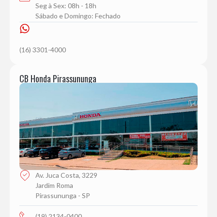
Seg à Sex: 08h - 18h
Sábado e Domingo: Fechado
(16) 3301-4000
CB Honda Pirassununga
Av. Juca Costa, 3229
Jardim Roma
Pirassununga - SP
(19) 2134-0400